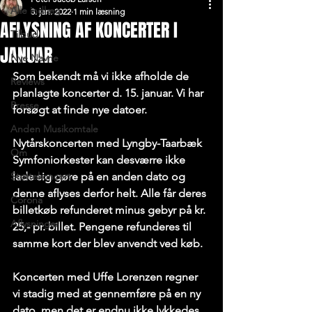
Alle indlæg
3. jan. 2022
1 min læsning
AFLYSNING AF KONCERTER I
Tilbud
JANUAR
Nye Navne
Som bekendt må vi ikke afholde de 
Reviews
planlagte koncerter d. 15. januar. Vi har 
Presse
forsøgt at finde nye datoer.
Anden Musikomtale
Nytårskoncerten med Lyngby-Taarbæk 
Om
Symfoniorkester kan desværre ikke 
Støttekoncert
lade sig gøre på en anden dato og 
denne aflyses derfor helt. Alle får deres 
Corona
billetkøb refunderet minus gebyr på kr. 
Aflysninger
25,- pr. billet. Pengene refunderes til 
samme kort der blev anvendt ved køb.
Koncerten med Uffe Lorenzen regner 
vi stadig med at gennemføre på en ny 
dato, men det er endnu ikke lykkedes 