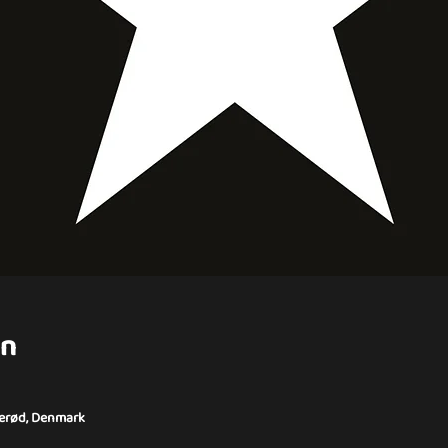
on
llerød, Denmark