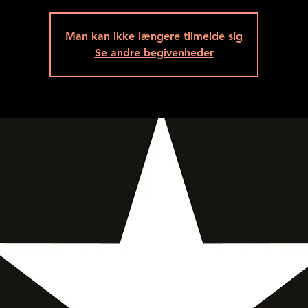
Man kan ikke længere tilmelde sig
Se andre begivenheder