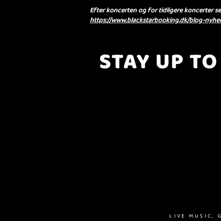
Efter koncerten og for tidligere koncerter se 
https://www.blackstarbooking.dk/blog-nyhed
STAY UP TO
..with all the latest concerts and eve
Sign up to get our newsletter..
LIVE MUSIC,