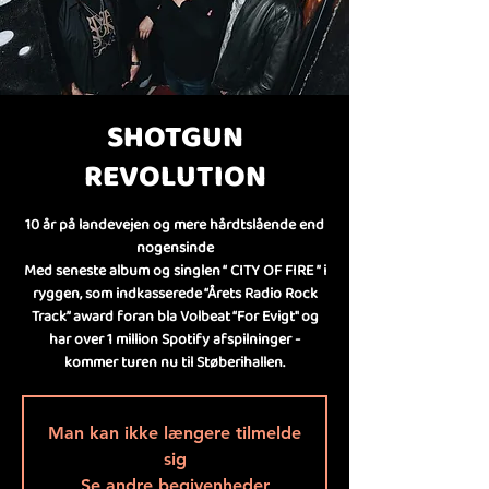
SHOTGUN
REVOLUTION
10 år på landevejen og mere hårdtslående end
nogensinde
Med seneste album og singlen “ CITY OF FIRE ” i
ryggen, som indkasserede “Årets Radio Rock
Track” award foran bla Volbeat “For Evigt" og
har over 1 million Spotify afspilninger -
kommer turen nu til Støberihallen.
Man kan ikke længere tilmelde
sig
Se andre begivenheder