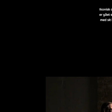
Ikonisk 
er gået 
med sit 