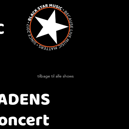
C
tilbage til alle shows
GADENS
oncert