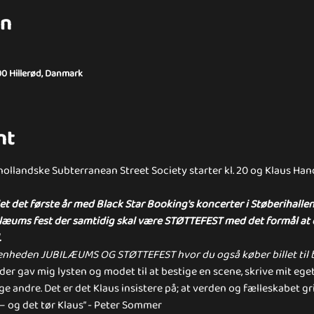
on
00 Hillerød, Danmark
nt
ollandske Subterranean Street Society starter kl. 20 og Klaus Ha
et det første år med Black Star Booking's koncerter i Støberihalle
ilæums fest der samtidig skal være STØTTEFEST med det formål at 
.
nheden JUBILÆUMS OG STØTTEFEST hvor du også køber billet til b
er gav mig lysten og modet til at bestige en scene, skrive mit eget,
 andre. Det er det Klaus insistere på; at verden og fælleskabet gri
– og det tør Klaus” - Peter Sommer