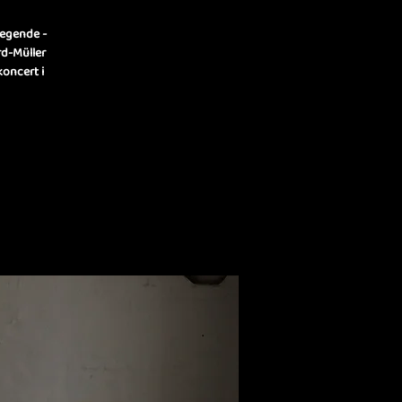
legende -
rd-Müller
koncert i