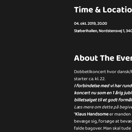
Time & Locati
04. okt. 2019, 20.00
Støberihallen, Nordstensvej 1, 34
About The Eve
Dobbetlkoncert hvor dansk/h
starter ca. kl. 22.
I forbindelse med vi har rund
koncert nu som en 1 årig jub
billetsalget til et godt formål
Læs mere om dette på begive
”
Klaus Handsome
 er manden d
bevæge sig, forsøge at bevæge
falde bagover. Man skal tude 