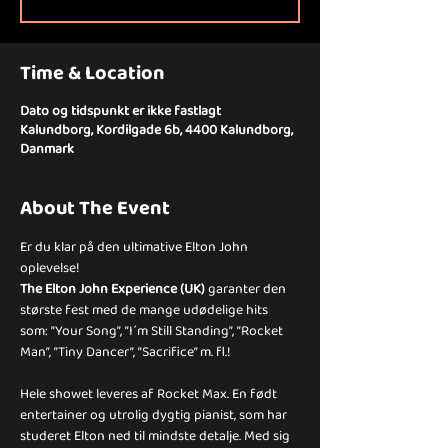
Time & Location
Dato og tidspunkt er ikke fastlagt
Kalundborg, Kordilgade 6b, 4400 Kalundborg,
Danmark
About The Event
Er du klar på den ultimative Elton John 
oplevelse! 
The Elton John Experience (UK) 
garanter den 
største fest med de mange udødelige hits 
som: ”Your Song”, ”I´m Still Standing”, ”Rocket 
Man”, ”Tiny Dancer”, ”Sacrifice” m. fl.!
Hele showet leveres af Rocket Max. En født 
entertainer og utrolig dygtig pianist, som har 
studeret Elton ned til mindste detalje. Med sig 