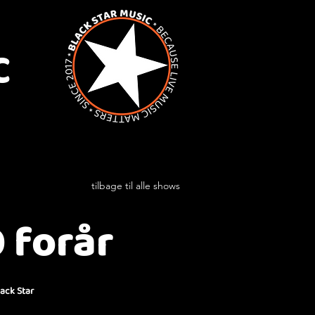
C
tilbage til alle shows
 forår
ack Star