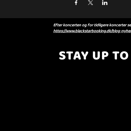
Efter koncerten og for tidligere koncerter se 
https://www.blackstarbooking.dk/blog-nyhed
STAY UP TO
..with all the latest concerts and eve
Sign up to get our newsletter..