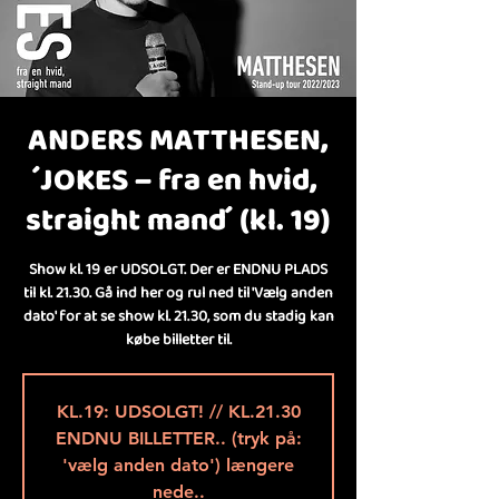
ANDERS MATTHESEN,
́JOKES – fra en hvid,
straight mand ́ (kl. 19)
Show kl. 19 er UDSOLGT. Der er ENDNU PLADS
til kl. 21.30. Gå ind her og rul ned til 'Vælg anden
dato' for at se show kl. 21.30, som du stadig kan
købe billetter til.
KL.19: UDSOLGT! // KL.21.30
ENDNU BILLETTER.. (tryk på:
'vælg anden dato') længere
nede..