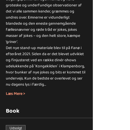
groteske og underfundige observationer af 
det vi alle sammen kender, græmmes og 
undres over. Emnerne er vidunderligt 
blandede og den eneste gennemgående 
fællesnævner og røde tråd er jokes, jokes 
masser af jokes – og den helt store, kæmpe 
’griner’.
Det nye stand-up materiale blev til på Fanø i 
efteråret 2021. Siden da er det blevet udviklet 
og finjusteret ved en række dinér-shows 
udelukkende på  ́Kongekilden ́ i Klampenborg, 
hvor bunker af nye jokes og bits er kommet til 
undervejs. Kun de bedste er overlevet og ser 
nu dagens lys i færdig…
Læs Mere >
Book
Udsolgt