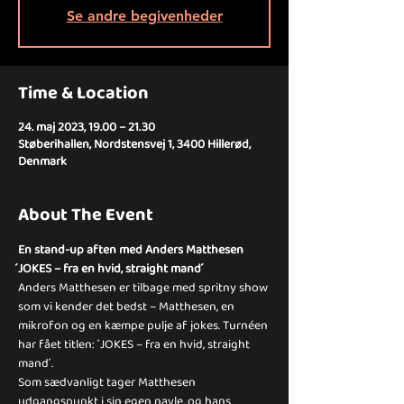
Se andre begivenheder
Time & Location
24. maj 2023, 19.00 – 21.30
Støberihallen, Nordstensvej 1, 3400 Hillerød,
Denmark
About The Event
En stand-up aften med Anders Matthesen
́JOKES – fra en hvid, straight mand ́
Anders Matthesen er tilbage med spritny show 
som vi kender det bedst – Matthesen, en 
mikrofon og en kæmpe pulje af jokes. Turnéen 
har fået titlen:  ́JOKES – fra en hvid, straight 
mand ́.
Som sædvanligt tager Matthesen 
udgangspunkt i sin egen navle, og hans 