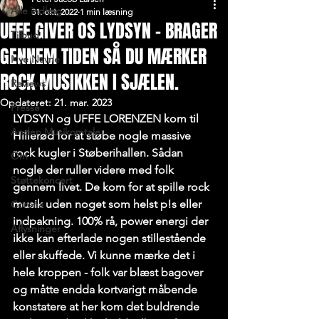
Alle indlæg
31. okt. 2022
1 min læsning
UFFE GIVER OS LYDSYN - BRAGER
Tilbud
GENNEM TIDEN SÅ DU MÆRKER
Nye Navne
ROCK MUSIKKEN I SJÆLEN.
Reviews
Opdateret:
21. mar. 2023
Presse
LYDSYN og UFFE LORENZEN kom til 
Anden Musikomtale
Hillerød for at støbe nogle massive 
rock kugler i Støberihallen. Sådan 
Om
nogle der ruller videre med folk 
Støttekoncert
gennem livet. De kom for at spille rock 
musik uden noget som helst p!s eller 
Corona
indpakning. 100% rå, power energi der 
Aflysninger
ikke kan efterlade nogen stillestående 
eller skuffede. Vi kunne mærke det i 
hele kroppen - folk var blæst bagover 
og måtte endda kortvarigt måbende 
konstatere at her kom det buldrende 