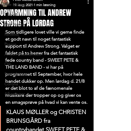
Alle indlæg
19. aug. 2021
1 min læsning
OPVARMNING TIL ANDREW
Tilbud
STRONG PÅ LØRDAG
Nye Navne
Som tidligere lovet ville vi gerne finde 
Reviews
et godt navn til noget fantastisk 
Presse
support til Andrew Strong. Valget er 
faldet på to herrer fra det fantastisk 
Anden Musikomtale
fede country band - SWEET PETE & 
Om
THE LAND BAND - vi har på 
Støttekoncert
programmet til September, hvor hele 
bandet dukker op. Men lørdag d. 21/8 
Corona
er det blot to af de fænomenale 
Aflysninger
musikere der tropper op og giver os 
en smagsprøve på hvad vi kan vente os.
KLAUS MØLLER og CHRISTEN 
BRUNSGÅRD fra 
countrybandet SWEET PETE & 