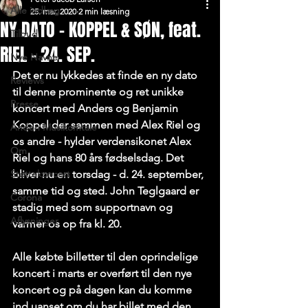
Alle indlæg
25. mar. 2020
2 min læsning
NY DATO - KOPPEL & SØN, feat.
Tilbud
RIEL - 24. SEP.
Nye Navne
Det er nu lykkedes at finde en ny dato 
Reviews
til denne prominente og ret unikke 
Presse
koncert med Anders og Benjamin 
Koppel der sammen med Alex Riel og 
Anden Musikomtale
os andre - hylder verdensikonet Alex 
Om
Riel og hans 80 års fødselsdag. Det 
Støttekoncert
bliver nu en torsdag - d. 24. september, 
samme tid og sted. John Teglgaard er 
Corona
stadig med som supportnavn og 
Aflysninger
varmer os op fra kl. 20.
Alle købte billetter til den oprindelige 
koncert i marts er overført til den nye 
koncert og på dagen kan du komme 
ind uanset om du har billet med den 