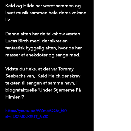
Keld og Hilda har været sammen og 
lavet musik sammen hele deres voksne 
liv.
Denne aften har de talkshow værten 
Lucas Birch med, der sikrer en 
fantastisk hyggelig aften, hvor de har 
masser af anekdoter og sange med.
Vidste du f.eks. at det var Tommy 
Seebachs ven,  Keld Heick der skrev 
teksten til sangen af samme navn, i 
biografaktuelle 'Under Stjernerne På 
Himlen'?
https://youtu.be/WZm5tQQz_h8?
si=J4SZMKvXSUT_6u30