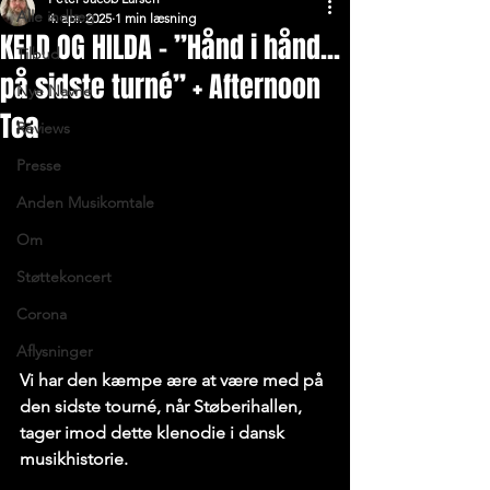
Alle indlæg
4. apr. 2025
1 min læsning
KELD OG HILDA – ”Hånd i hånd...
Tilbud
på sidste turné” + Afternoon
Nye Navne
Tea
Reviews
Presse
Anden Musikomtale
Om
Støttekoncert
Corona
Aflysninger
Vi har den kæmpe ære at være med på 
den sidste tourné, når Støberihallen, 
tager imod dette klenodie i dansk 
musikhistorie.