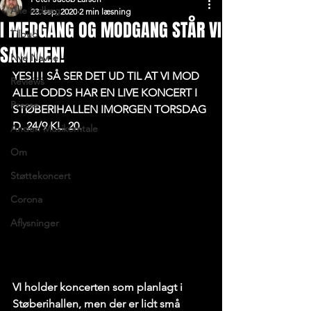
Alle indlæg
23. sep. 2020
2 min læsning
I MEDGANG OG MODGANG STÅR VI
Tilbud
SAMMEN!
Nye Navne
YES!!! SÅ SER DET UD TIL AT VI MOD 
Reviews
ALLE ODDS HAR EN LIVE KONCERT I 
Presse
STØBERIHALLEN IMORGEN TORSDAG 
D. 24/9 KL. 20.
Anden Musikomtale
Om
Støttekoncert
Corona
Aflysninger
VI holder koncerten som planlagt i 
Støberihallen, men der er lidt små 