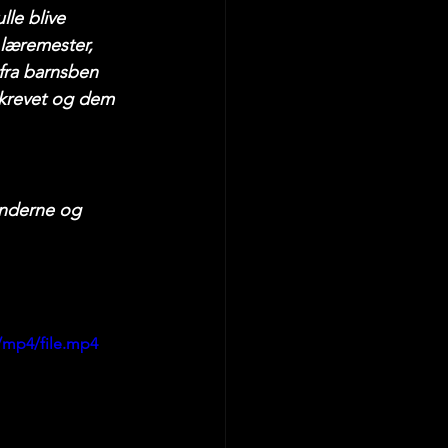
le blive 
 læremester, 
fra barnsben 
skrevet og dem 
inderne og 
/mp4/file.mp4