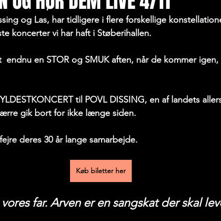
N OG HØR DEM LIVE 4/11
ng og Las, har tidligere i flere forskellige konstellatione
te koncerter vi har haft i Støberihallen.
ert  endnu en STOR og SMUK aften, når de kommer igen, l
HYLDESTKONCERT til POVL DISSING, en af landets allers
rre gik bort for ikke længe siden.
fejre deres 30 år lange samarbejde.
Køb biletter her
 vores far. Arven er en sangskat der skal lev