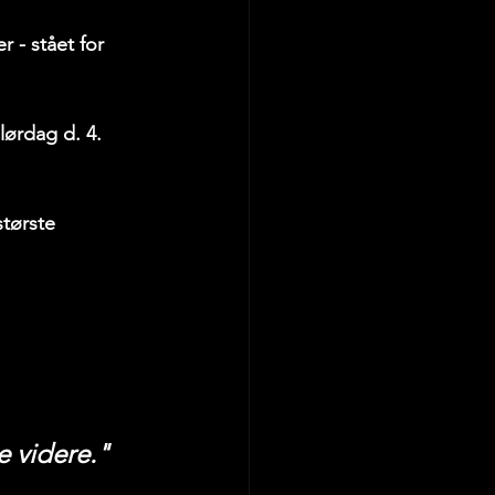
r - stået for 
ørdag d. 4. 
tørste 
e videre."