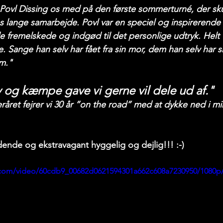
 Povl Dissing os med på den første sommerturné, der skul
s lange samarbejde. Povl var en speciel og inspirerende
 fremelskede og indgød til det personlige udtryk. Helt 
e. Sange han selv har fået fra sin mor, dem han selv har 
am."
v og kæmpe gave vi gerne vil dele ud af."
eråret fejrer vi 30 år ”on the road” med at dykke ned i m
dende og ekstravagant hyggelig og dejlig!!! :-)
ic.com/video/60cdb9_00682d0621594301a662c608a7230950/1080p