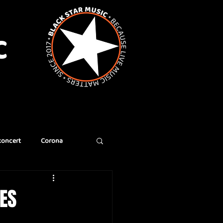
C
koncert
Corona
RES