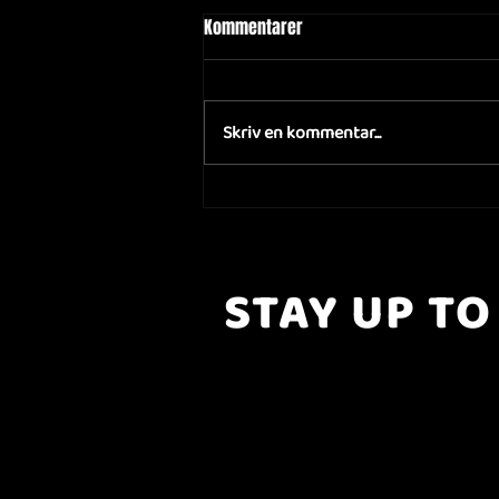
Kommentarer
Skriv en kommentar...
Oplev Mothers Finest Live i
Danmark - Koncerter den 18. og
20. november
STAY UP TO
..with all the latest concerts and eve
Sign up to get our newsletter..