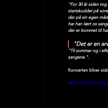
"For 30 år siden tog
startskuddet på vore
der på sin egen måde
har han lært os sang
der er kommet til h
"Det er en ar
"Til sommer og i eft
sangene.".
Koncerten bliver sid
https://video.wixstat