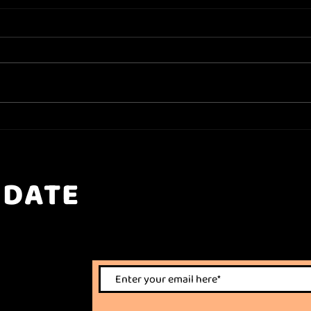
POUL HALBERG POWERTRIO TRYKKER
JULEF
DEN AF I STØBERIHALLEN OG I
MYLLE
TROMMEN I JANUAR!
SHOW
 DATE
nts.