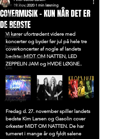
Alle indlæg
19. nov. 2020
1 min læsning
COVERMUSIK - KUN NÅR DET ER
Tilbud
DE BEDSTE
Nye Navne
Vi kører ufortrødent videre med 
Reviews
koncerter og byder før jul på hele tre 
Presse
coverkoncerter af nogle af landets 
bedste: MIDT OM NATTEN, LED 
Anden Musikomtale
ZEPPELIN JAM og HVIDE LØGNE..
Om
Støttekoncert
Corona
Aflysninger
Fredag d. 27. november
 spiller landets 
bedste Kim Larsen og Gasolin cover 
orkester MIDT OM NATTEN. De har 
turneret i mange år og fyldt salene 