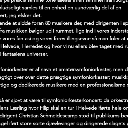
lande på præcis samme tone allesammen sammen samtidigt,
ludseligt samles til en enhed en uundværlig del af en 
rt, jeg elsker det.
de at sidde foran 80 musikere der, med dirigenten i spid
ra musikken bølger ud i rummet, lige ind i vores inders
er vores fantasi og vores forestillingsevne så man føler at 
, Helvede, Herredet og hvor vi nu ellers blev taget med 
 fantasiens universer. 
niorkester er af navn et amatørsymfoniorkester, men de
agtigt over over dette prægtige symfoniorkester; musikk
ygtige og dedikerede musikere med en professionalisme 
å er sjovt at være til symfoniorkesterkoncert: da orkestre
ens Lærling hvor Filip skal en tur i Helvede iførte hele or
dirigent Christian Schmeidescamp stod til publikums be
el iført store sorte djævlevinger og dirigerede slagets