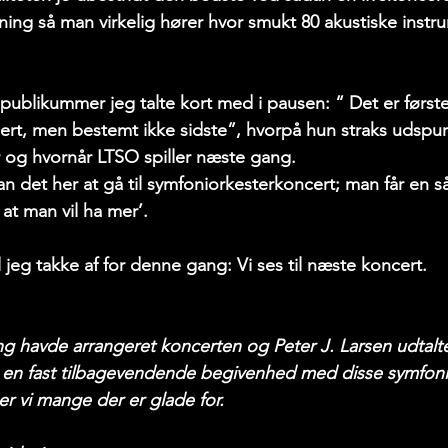
ning så man virkelig hører hvor smukt 80 akustiske instr
en publikummer jeg talte kort med i pausen: “ Det er første
rt, men bestemt ikke sidste”, hvorpå hun straks udspur
r og hvornår LTSO spiller næste gang. 
an det her at gå til symfoniorkesterkoncert; man får en så
at man vil ha mer’. 
jeg takke af for denne gang: Vi ses til næste koncert. 
ng havde arrangeret koncerten og Peter J. Larsen udtalte
r en fast tilbagevendende begivenhed med disse symfoni
er vi mange der er glade for.