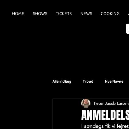
HOME
SHOWS
TICKETS
NEWS
COOKING
Alle indlæg
Tilbud
Nye Navne
Peter Jacob Larsen
Aflysninger
ANMELDELS
I søndags fik vi fejr