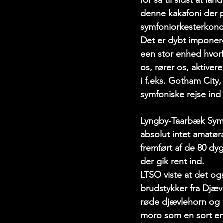
for så til sidst at 
denne kakafoni der p
symfoniorkesterkonce
Det er dybt imponeren
een stor enhed hvorf
os, rører os, aktiver
i f.eks. Gotham City
symfoniske rejse ind i
Lyngby-Taarbæk Symfo
absolut intet amatør
fremført af de 80 d
der gik rent ind.
LTSO viste at det ogs
brudstykker fra Djævl
røde djævlehorn og 
moro som en sort eng