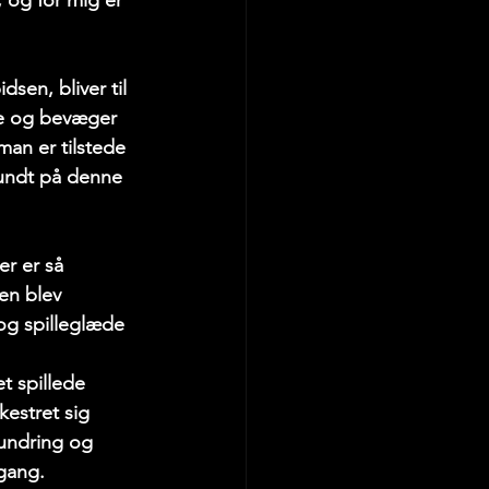
 og for mig er 
sen, bliver til 
te og bevæger 
man er tilstede 
rundt på denne 
r er så 
en blev 
og spilleglæde 
t spillede 
kestret sig 
undring og 
 gang.