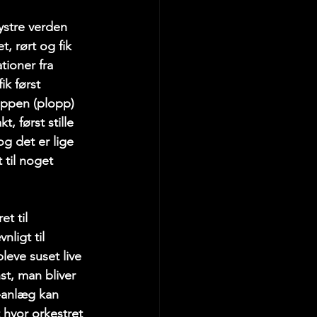
ystre verden 
, rørt og fik 
ioner fra 
k først 
oppen (plopp) 
, først stille 
g det er lige 
til noget 
t til 
ligt til 
eve suset live 
t, man bliver 
-anlæg kan 
 hvor orkestret 