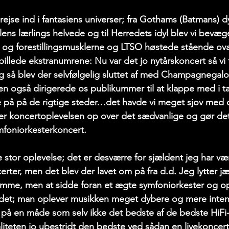
 rejse ind i fantasiens universer; fra Gothams (Batmans) d
ns lærlings helvede og til Herredets idyl blev vi bevæget
 og forestillingsmusklerne og LTSO høstede stående ovat
llede ekstranumrene: Nu var det jo nytårskoncert så vi fi
 så blev der selvfølgelig sluttet af med Champagnegal
ten også dirigerede os publikummer til at klappe med i takt
 på på de rigtige steder…det havde vi meget sjov med o
er koncertoplevelsen op over det sædvanlige og gør det 
ymfoniorkesterkoncert.
stor oplevelse; det er desværre for sjældent jeg har være
ter, men det blev der lavet om på fra d.d. Jeg lytter jævn
emme, men at sidde foran et ægte symfoniorkester og opl
ndet; man oplever musikken meget dybere og mere intens
 på en måde som selv ikke det bedste af de bedste HiFi
aliteten jo ubestridt den bedste ved sådan en livekoncert