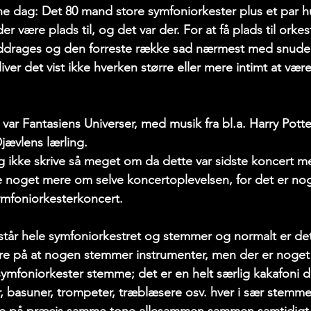
ne dag: Det 80 mand store symfoniorkester plus et par 
r være plads til, og det var der. For at få plads til orke
inddrages og den forreste række sad nærmest med snuden
ver det vist ikke hverken større eller mere intimt at være 
var Fantasiens Universer, med musik fra bl.a. Harry Potte
ævlens lærling. 
eg ikke skrive så meget om da dette var sidste koncert m
ve noget mere om selve koncertoplevelsen, for det er nog
symfoniorkesterkoncert.
år hele symfoniorkestret og stemmer og normalt er det 
øre på at nogen stemmer instrumenter, men der er noget
 symfoniorkester stemme; det er en helt særlig kakafoni d
r, basuner, trompeter, træblæsere osv. hver i sær stemmer