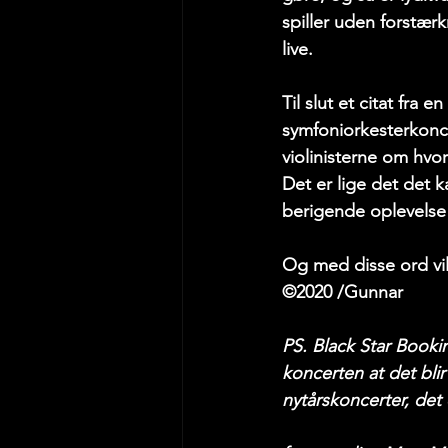
spiller uden forstærk
live.
Til slut et citat fra 
symfoniorkesterkonce
violinisterne om hvo
Det er lige det det k
berigende oplevelse 
Og med disse ord vil 
©2020 /Gunnar 
PS. Black Star Booki
koncerten at det bli
nytårskoncerter, det 