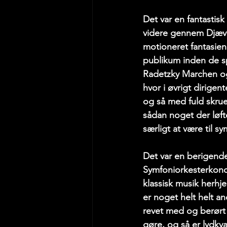
Det var en fantastisk
videre gennem Djævle
motioneret fantasien
publikum inden de spi
Radetzky Marchen og
hvor i øvrigt dirigen
og så med fuld skrue
sådan noget der løft
særligt at være til s
Det var en berigende 
Symfoniorkesterkoncer
klassisk musik herhj
er noget helt helt a
revet med og berørt
gøre, og så er lydkv