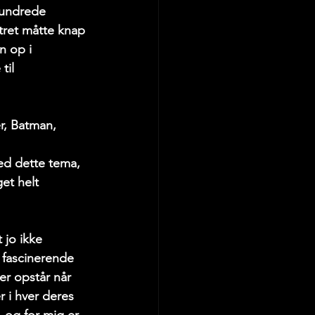
hundrede 
stret måtte knap 
 op i 
til 
r, Batman, 
ed dette tema, 
et helt 
jo ikke 
 fascinerende 
er opstår når 
 i hver deres 