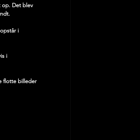
 op. Det blev 
yndt.
opstår i 
s i 
flotte billeder 