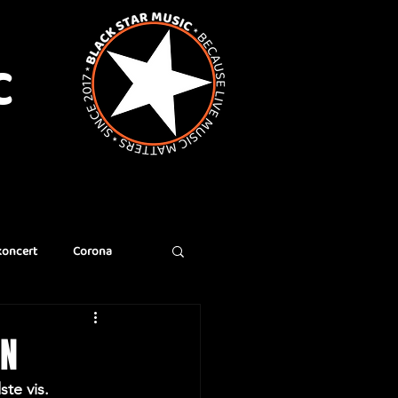
C
koncert
Corona
EN
ste vis.