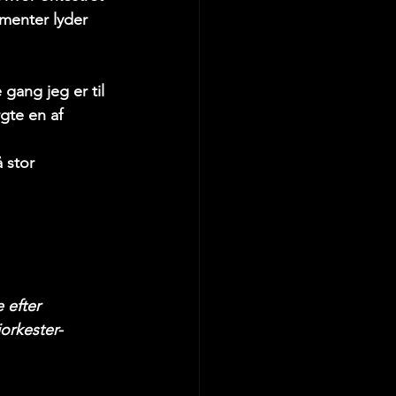
umenter lyder 
 gang jeg er til 
gte en af 
 stor 
 efter 
orkester-