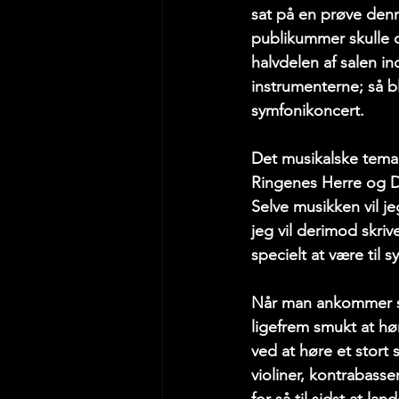
sat på en prøve den
publikummer skulle de
halvdelen af salen 
instrumenterne; så bli
symfonikoncert. 
Det musikalske tema 
Ringenes Herre og Dj
Selve musikken vil j
jeg vil derimod skri
specielt at være til 
Når man ankommer st
ligefrem smukt at h
ved at høre et stort
violiner, kontrabasse