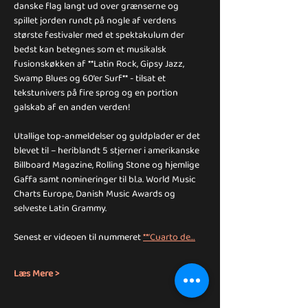
danske flag langt ud over grænserne og 
spillet jorden rundt på nogle af verdens 
største festivaler med et spektakulum der 
bedst kan betegnes som et musikalsk 
fusionskøkken af **Latin Rock, Gipsy Jazz, 
Swamp Blues og 60’er Surf** - tilsat et 
tekstunivers på fire sprog og en portion 
galskab af en anden verden!
Utallige top-anmeldelser og guldplader er det 
blevet til – heriblandt 5 stjerner i amerikanske 
Billboard Magazine, Rolling Stone og hjemlige 
Gaffa samt nomineringer til bl.a. World Music 
Charts Europe, Danish Music Awards og 
selveste Latin Grammy. 
Senest er videoen til nummeret 
**‘Cuarto de…
Læs Mere >