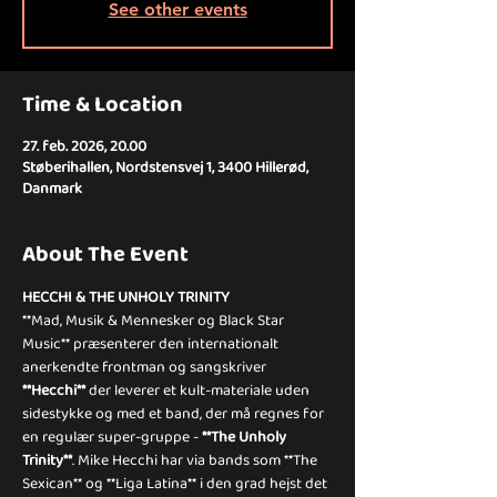
See other events
Time & Location
27. feb. 2026, 20.00
Støberihallen, Nordstensvej 1, 3400 Hillerød,
Danmark
About The Event
HECCHI & THE UNHOLY TRINITY
**Mad, Musik & Mennesker og Black Star 
Music** præsenterer den internationalt 
anerkendte frontman og sangskriver 
**Hecchi**
 der leverer et kult-materiale uden 
sidestykke og med et band, der må regnes for 
en regulær super-gruppe - 
**The Unholy 
Trinity**
. Mike Hecchi har via bands som **The 
Sexican** og **Liga Latina** i den grad hejst det 