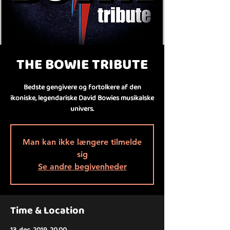
THE BOWIE TRIBUTE
Bedste gengivere og fortolkere af den
ikoniske, legendariske David Bowies musikalske
univers.
Man kan ikke længere tilmelde
sig
Se andre begivenheder
Time & Location
13. dec. 2019, 20.00