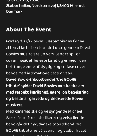
Støberihallen, Nordstensvej 1, 3400 Hillerød,
Danmark
About The Event
Fredag d. 13/12 bliver julestemningen for en 
aften afløst af en tour de force gennem David 
Bowies musikalske univers. Bandet spiller 
cover musik af højeste karat og er med i den 
helt tunge ende af dygtige og seriøse cover 
bands med internationalt top niveau.
David Bowie-tributebandet "​the BOWIE 
tribute" ​hylder David Bowies musikalske arv 
med respekt, kærlighed, energi og begejstring 
og består af garvede og dedikerede Bowie 
musikere.
Med karismatiske og velsyngende Michael 
Saxe i front for et dedikeret og velspillende 
band går det nye, danske tributeband​ the 
BOWIE tribute​ nu på scenen og vælter huset 