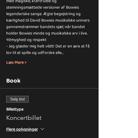
med magiske, kraftfulde og 
stemningsmættede versioner af Bowies 
legendariske sange. Ægte begejstring og 
kærlighed til David Bowies musikalske univers 
gennemstrømmer bandets sjæl, når bandet 
holder Bowies minde og musikalske arv i live.
Ydmyghed og respekt
- Jeg glæder mig helt vildt! Det er en ære at få 
lov til at spille og udforske alle…
Læs Mere >
Book
Salg slut
Billettype
Koncertbillet
Flere oplysninger