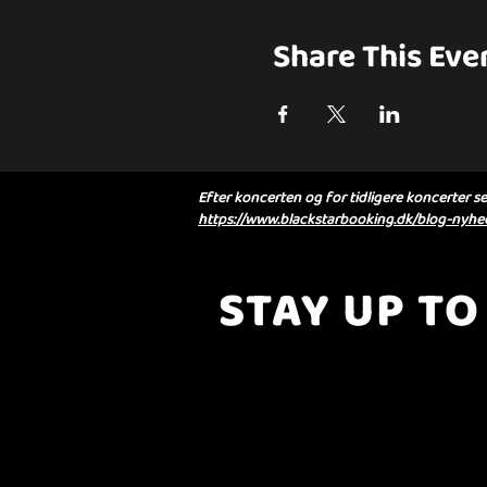
Share This Eve
Efter koncerten og for tidligere koncerter se 
https://www.blackstarbooking.dk/blog-nyhed
STAY UP TO
..with all the latest concerts and eve
Sign up to get our newsletter..