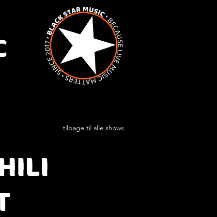
C
tilbage til alle shows
HILI
T