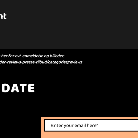
nt
her for evt. anmeldelse og billeder:
er-reviews-presse-tilbud/categories/reviews
 DATE
nts.