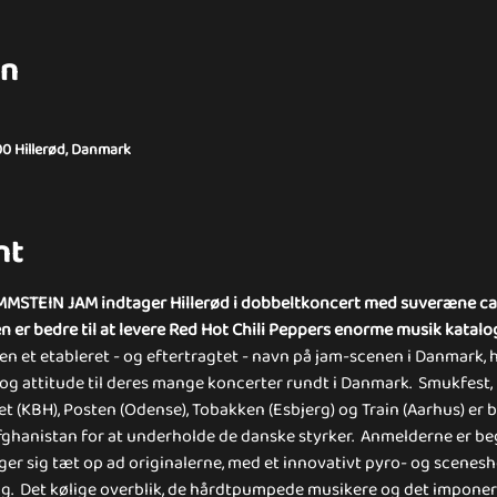
on
00 Hillerød, Danmark
nt
STEIN JAM indtager Hillerød i dobbeltkoncert med suveræne cali
er bedre til at levere Red Hot Chili Peppers enorme musik katalog 
en et etableret - og eftertragtet - navn på jam-scenen i Danmark, h
 og attitude til deres mange koncerter rundt i Danmark.  Smukfest, 
 (KBH), Posten (Odense), Tobakken (Esbjerg) og Train (Aarhus) er bl
Afghanistan for at underholde de danske styrker.  Anmelderne er be
r sig tæt op ad originalerne, med et innovativt pyro- og scenesho
g.  Det kølige overblik, de hårdtpumpede musikere og det impone