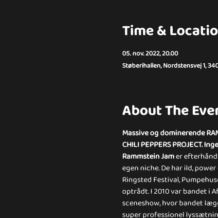
Time & Locati
05. nov. 2022, 20.00
Støberihallen, Nordstensvej 1, 34
About The Eve
Massive og dominerende RAMM
CHILI PEPPERS PROJECT. Ingen 
Rammstein Jam
 er efterhånd
egen niche. De har ild, power
Ringsted Festival, Pumpehuset
optrådt. I 2010 var bandet i 
sceneshow, hvor bandet lægge
super professionel lyssætnin