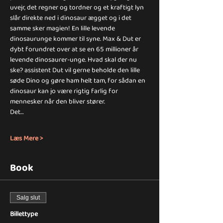
uvejr, det regner og tordner og et kraftigt lyn 
slår direkte ned i dinosaur ægget og i det 
samme sker magien! En lille levende 
dinosaurunge kommer til syne. Max & Dut er 
dybt forundret over at se en 65 millioner år 
levende dinosaurer-unge. Hvad skal der nu 
ske? assistent Dut vil gerne beholde den lille 
søde Dino og gøre ham helt tam, for sådan en 
dinosaur kan jo være rigtig farlig for 
mennesker når den bliver stører.
Det…
Læs Mere >
Book
Salg slut
Billettype