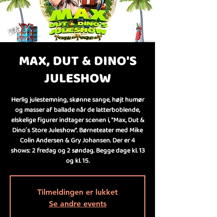
MAX, DUT & DINO'S
JULESHOW
Herlig julestemning, skønne sange, højt humør
og masser af ballade når de latterboblende,
elskelige figurer indtager scenen i, ”Max, Dut &
Dino ́s Store Juleshow”. Børneteater med Mike
Colin Andersen & Gry Johansen. Der er 4
shows: 2 fredag og 2 søndag. Begge dage kl. 13
og kl. 15.
Tilmeldingen er lukket
Se andre events