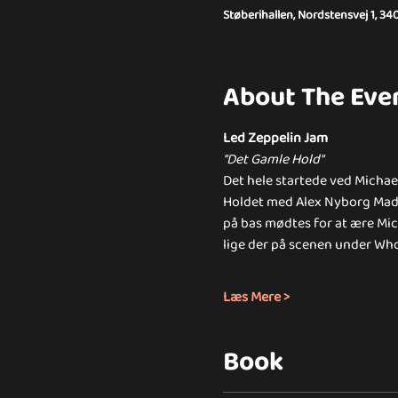
Støberihallen, Nordstensvej 1, 34
About The Eve
Led Zeppelin Jam
"Det Gamle Hold"
Det hele startede ved Michael
Holdet med Alex Nyborg Madse
på bas mødtes for at ære Mich
lige der på scenen under Whole
Læs Mere >
Book