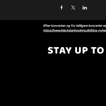
Efter koncerten og for tidligere koncerter se 
https://www.blackstarbooking.dk/blog-nyhed
STAY UP TO
..with all the latest concerts and eve
Sign up to get our newsletter..