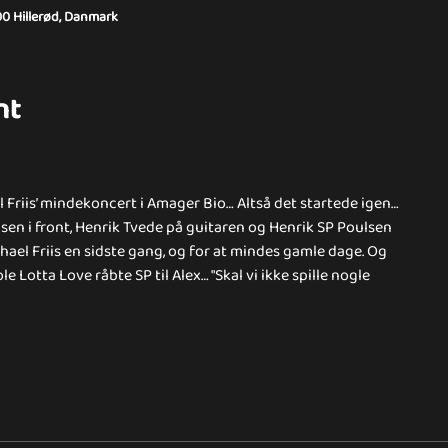
00 Hillerød, Danmark
nt
 Friis’ mindekoncert i Amager Bio… Altså det startede igen…
n i front, Henrik Tvede på guitaren og Henrik SP Poulsen
ael Friis en sidste gang, og for at mindes gamle dage. Og
 Lotta Love råbte SP til Alex… "Skal vi ikke spille nogle