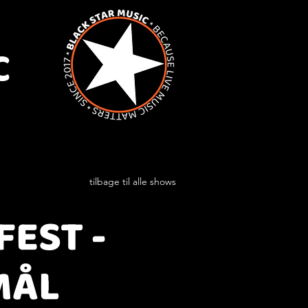
C
tilbage til alle shows
EST -
MÅL