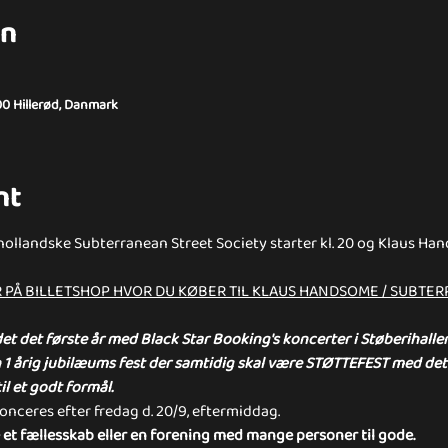
on
00 Hillerød, Danmark
nt
ollandske Subterranean Street Society starter kl. 20 og Klaus Ha
 PÅ BILLETSHOP HVOR DU KØBER TIL KLAUS HANDSOME / SUBTER
det det første år med Black Star Booking's koncerter i Støberihalle
 årig jubilæums fest der samtidig skal være STØTTEFEST med det 
il et godt formål.
ceres efter fredag d. 20/9, eftermiddag.
t fællesskab eller en forening med mange personer til gode.