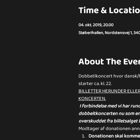
Time & Locati
04. okt. 2019, 20.00
Støberihallen, Nordstensvej 1, 34
About The Eve
Dobbetlkoncert hvor dansk/h
starter ca. kl. 22. 
BILLETTER HERUNDER ELLER
KONCERTEN.
I forbindelse med vi har run
dobbeltkoncerten nu som en 1
overskuddet fra billetsalget t
Modtager af donationen annon
Donationen skal komme e