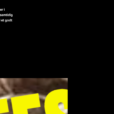
r i
 samtidig
l et godt