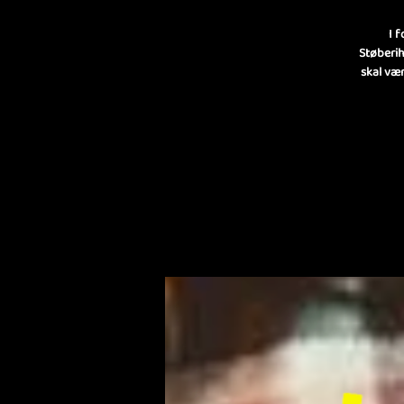
I 
Støberih
skal vær