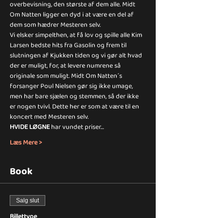
overbevisning, den største af dem alle. Midt 
Om Natten ligger en dyd i at være en del af 
dem som hædrer Mesteren selv.
Vi elsker simpelthen, at få lov og spille alle Kim 
Larsen bedste hits fra Gasolin og frem til 
slutningen af Kjukken tiden og vi gør alt hvad 
der er muligt, for, at levere numrene så 
originale som muligt. Midt Om Natten´s 
forsanger Poul Nielsen gør sig ikke umage, 
men har bare sjælen og stemmen, så der ikke 
er nogen tvivl. Dette her er som at være til en 
koncert med Mesteren selv. 
HVIDE LØGNE
 har vundet priser…
Læs Mere >
Book
Salg slut
Billettype