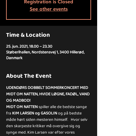
Registration is Closed
See other events
Time & Location
25. jun. 2021, 18.00 – 23.30
Støberihallen, Nordstensvej 1, 3400 Hillerød,
Danmark
About The Event
UDENDØRS DOBBELT SOMMERKONCERT MED 
MIDT OM NATTEN, HVIDE LØGNE, FADØL, VAND 
OG MADBOD!
MIDT OM NATTEN
 spiller alle de bedste sange 
fra 
KIM LARSEN og GASOLIN
 og på bedste 
måde hørt siden mesteren himself.   Hvor selv 
den skarpeste kritiker må overgive sig og 
synge med. Kim Larsen var efter vores 