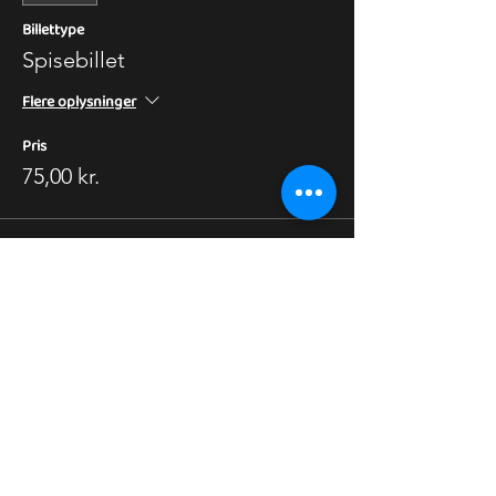
Billettype
Spisebillet
Flere oplysninger
Pris
75,00 kr.
Salg slut
Billettype
Ønsker at købe fra grillen..
Flere oplysninger
Pris
0,00 kr.