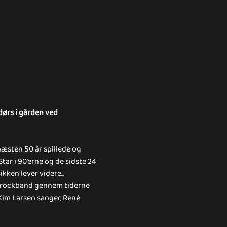
ørs i gården ved 
æsten 50 år spillede og 
Star i 90’erne og de sidste 24 
kken lever videre...
te rockband gennem tiderne 
im Larsen sanger, René 