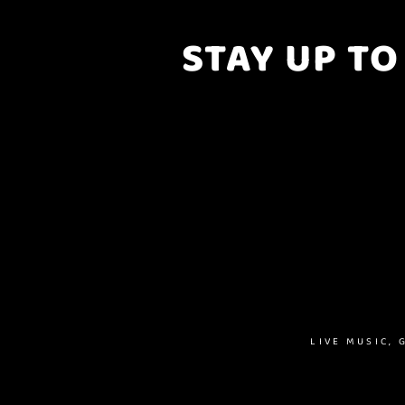
STAY UP TO
..with all the latest concerts and eve
Sign up to get our newsletter..
LIVE MUSIC,