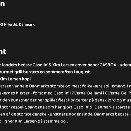
on
00 Hillerød, Danmark
nt
 landets bedste Gasolin' & Kim Larsen cover band: GASBOX - udend
ourmet grill burgers en sommeraften i august.
im Larsen kopi
Larsen var hele Danmarks største og mest folkekære spillemand. I n
ernes hjerter - først med Gasolin’ i 70’erne, Bellami i 80’erne, Bell*
 den kunstner der har spillet flest koncerter på dansk jord og musi
d stor respekt, sangene som har gjort Gasolin' til Danmarks størs
l en af de største danske kunstnere nogensinde. Danmarks bedste K
g ligner Kim Larsen på stemme og…