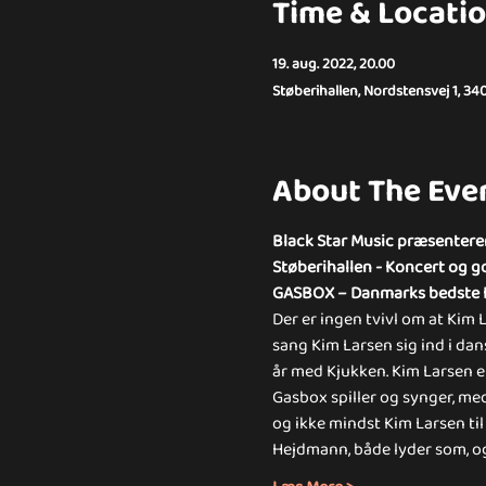
Time & Locati
19. aug. 2022, 20.00
Støberihallen, Nordstensvej 1, 34
About The Eve
Black Star Music præsenterer
Støberihallen - Koncert og g
GASBOX – Danmarks bedste K
Der er ingen tvivl om at Kim 
sang Kim Larsen sig ind i dansk
år med Kjukken. Kim Larsen er
Gasbox spiller og synger, me
og ikke mindst Kim Larsen ti
Hejdmann, både lyder som, o