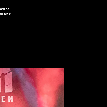
 kæmpe
l fra kl.