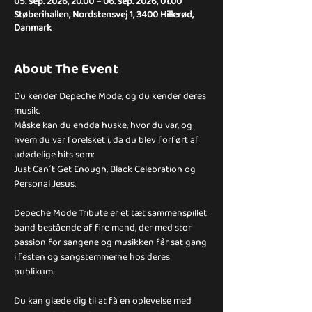
05. sep. 2026, 20.00 – 06. sep. 2026, 01.00
Støberihallen, Nordstensvej 1, 3400 Hillerød,
Danmark
About The Event
Du kender Depeche Mode, og du kender deres 
musik.
Måske kan du endda huske, hvor du var, og 
hvem du var forelsket i, da du blev forført af 
udødelige hits som:
Just Can´t Get Enough, Black Celebration og 
Personal Jesus.
Depeche Mode Tribute er et tæt sammenspillet 
band bestående af fire mand, der med stor 
passion for sangene og musikken får sat gang 
i festen og sangstemmerne hos deres 
publikum.
Du kan glæde dig til at få en oplevelse med 