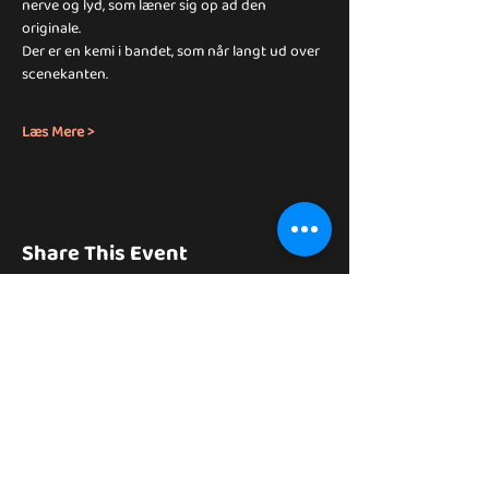
nerve og lyd, som læner sig op ad den 
originale.
Der er en kemi i bandet, som når langt ud over 
scenekanten.
Læs Mere >
Share This Event
tilbage til alle shows
Efter koncerten og for tidligere koncerter se
her for evt. anmeldelse og billeder: