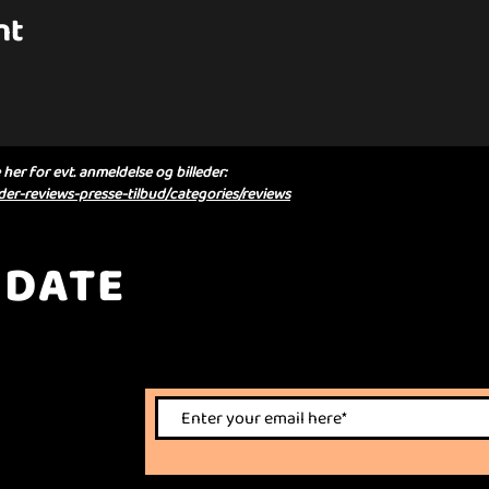
nt
her for evt. anmeldelse og billeder:
er-reviews-presse-tilbud/categories/reviews
 DATE
nts.