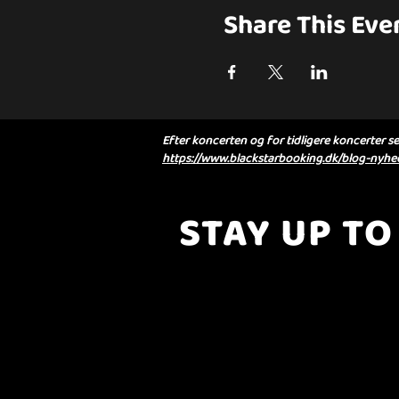
Share This Eve
Efter koncerten og for tidligere koncerter se 
https://www.blackstarbooking.dk/blog-nyhed
STAY UP TO
..with all the latest concerts and eve
Sign up to get our newsletter..