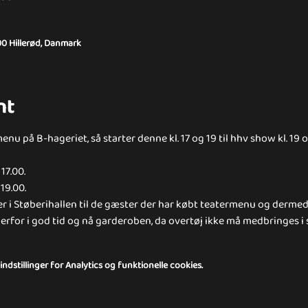
00 Hillerød, Danmark
nt
u på B-hageriet, så starter denne kl. 17 og 19 til hhv show kl. 19 o
17.00.
 19.00.
er i Støberihallen til de gæster der har købt teatermenu og dermed
rfor i god tid og nå garderoben, da overtøj ikke må medbringes i 
dstillinger for Analytics og funktionelle cookies.