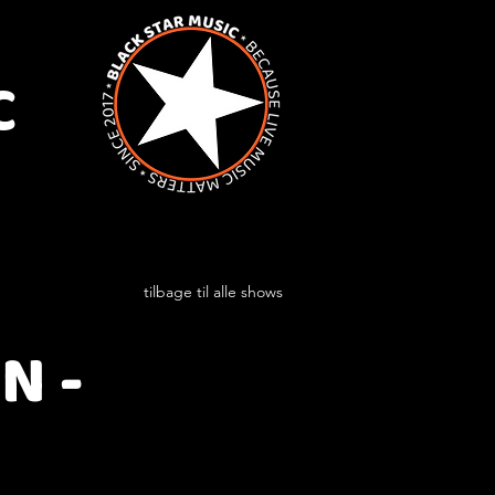
C
tilbage til alle shows
N -