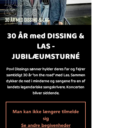
30 ÅR med DISSING &
LAS -
JUBILÆUMSTURNÉ
Povl Dissings sønner hylder deres far og fejrer
samtidigt 30 år ”on the road” med Las. Sammen
dykker de ned i minderne og sangene fra en af
landets legendariske sangskrivere. Koncerten
bliver siddende.
Man kan ikke længere tilmelde
sig
Se andre begivenheder